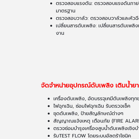
ตรวจสอบแรงดัน: ตรวจสอบแรงดันภายใน
มาตรฐาน
ตรวจสอบวาล์ว: ตรวจสอบวาล์วและหัวฉีด
เปลี่ยนสารดับเพลิง: เปลี่ยนสารดับเพลิงเ
งาน
จัดจำหน่ายอุปกรณ์ดับเพลิง เติมน้ำย
เครื่องดับเพลิง, อัดบรรจุเคมีดับเพลิงทุก
ไฟฉุกเฉิน, ซ่อมไฟฉุกเฉิน รับตรวจเช็ค
ชุดดับเพลิง, ป้ายสัญลักษณ์ต่างๆ
สัญญาณแจ้งเหตุ เตือนภัย (FIRE ALARM)
ตรวจซ่อมบำรุงเครื่องสูบน้ำดับเพลิงเชิงบ
รับTEST FLOW โดยระบบอัลตร้าโซนิค