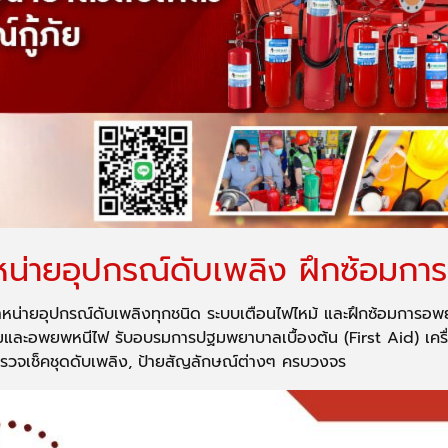
จำหน่ายอุปกรณ์ดับเพลิง ฝึกซ้อม
หน่ายอุปกรณ์ดับเพลิงทุกชนิด ระบบเตือนไฟไหม้ และฝึกซ้อมการอพ
อมและอพยพหนีไฟ รับอบรมการปฐมพยาบาลเบื้องต้น (First Aid) เครื่อ
ับตรวจเช็คชุดดับเพลิง, ป้ายสัญลักษณ์ต่างๆ ครบวงจร