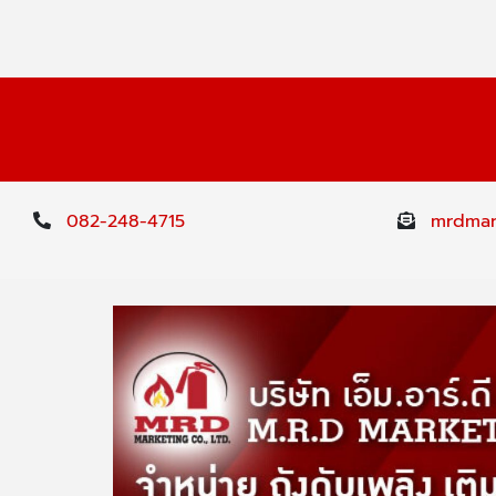
082-248-4715
mrdmar