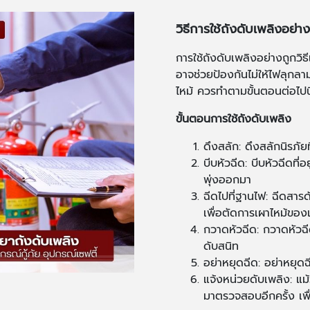
วิธีการใช้ถังดับเพลิงอย่า
การใช้ถังดับเพลิงอย่างถูกวิธ
อาจช่วยป้องกันไม่ให้ไฟลุกล
ไหม้ ควรทำตามขั้นตอนต่อไปนี
ขั้นตอนการใช้ถังดับเพลิง
ดึงสลัก: ดึงสลักนิรภั
บีบหัวฉีด: บีบหัวฉีดที่
พุ่งออกมา
ฉีดไปที่ฐานไฟ: ฉีดสาร
เพื่อตัดการเผาไหม้ของเ
กวาดหัวฉีด: กวาดหัวฉีดไ
ดับสนิท
อย่าหยุดฉีด: อย่าหยุดฉ
แจ้งหน่วยดับเพลิง: แม
มาตรวจสอบอีกครั้ง เพื่อ